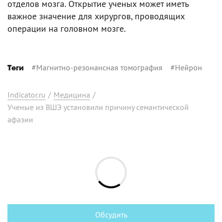
отделов мозга. Открытие ученых может иметь
важное значение для хирургов, проводящих
операции на головном мозге.
#
Магнитно-резонансная томография
#
Нейрон
Теги
Indicator.ru
/
Медицина
/
Ученые из ВШЭ установили причину семантической
афазии
Обсудить