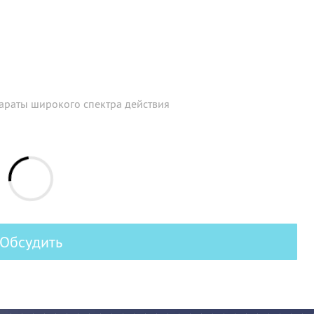
араты широкого спектра действия
Обсудить