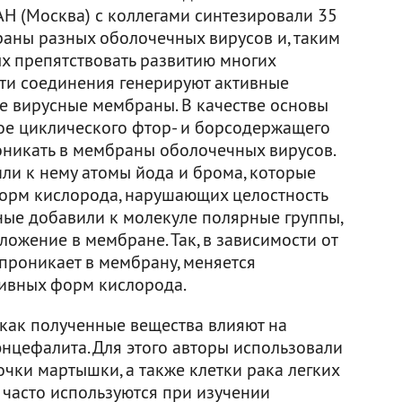
Н (Москва) с коллегами синтезировали 35
аны разных оболочечных вирусов и, таким
х препятствовать развитию многих
эти соединения генерируют активные
 вирусные мембраны. В качестве основы
ое циклического фтор- и борсодержащего
оникать в мембраны оболочечных вирусов.
ли к нему атомы йода и брома, которые
орм кислорода, нарушающих целостность
еные добавили к молекуле полярные группы,
ожение в мембране. Так, в зависимости от
проникает в мембрану, меняется
тивных форм кислорода.
 как полученные вещества влияют на
энцефалита. Для этого авторы использовали
очки мартышки, а также клетки рака легких
 часто используются при изучении