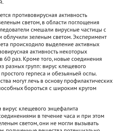
й.
яется противовирусная активность
зеленым светом, в области поглощения
сследователи смешали вирусные частицы с
м облучили зеленым светом. Эксперимент
света происходило выделение активных
вовирусная активность некоторых
в 60 раз. Кроме того, новые соединения
з разных групп: вирус клещевого
 простого герпеса и обезьяньей оспы.
ства могут лечь в основу профилактических
способных бороться с широким кругом
ли вирус клещевого энцефалита
оединениями в течение часа и при этом
еленым светом, они не могли вызывать
м, полученные вещества потенциально