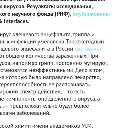
 вирусов. Результаты исследования,
кого научного фонда (РНФ),
опубликованы
 Interfaces.
ирус клещевого энцефалита, гриппа и
ных инфекций у человека. Так, ежегодный
ещевого энцефалита в России
составляет
% от общего количества зараженных. При
сов, например грипп, постоянно мутируют,
 становятся неэффективными. Дело в том,
на которую было направлено лекарство,
теряет способность ее распознавать.
окий спектр действия, — то есть
е компоненты определенного вируса, а
ы, — предположительно будут более
шками заболеваний.
еской химии имени академиков М.М.