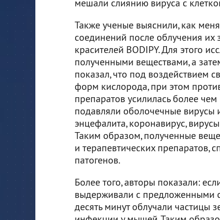
мешали слиянию вируса с клетко
Также ученые выяснили, как мен
соединений после облучения их 
красителей BODIPY. Для этого и
полученными веществами, а зате
показал, что под воздействием 
форм кислорода, при этом проти
препаратов усилилась более чем 
подавляли оболочечные вирусы и
энцефалита, коронавирус, вирусы
Таким образом, полученные веще
и терапевтических препаратов, 
патогенов.
Более того, авторы показали: ес
выдерживали с предложенными с
десять минут облучали частицы з
инфекции у мышей. Таким образо