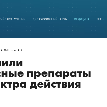
СИЙСКИХ УЧЕНЫХ
ДИСКУССИОННЫЙ КЛУБ
МЕДИЦИНА
ЕЩЁ
4
МИН.
a
A
чили
сные препараты
ктра действия