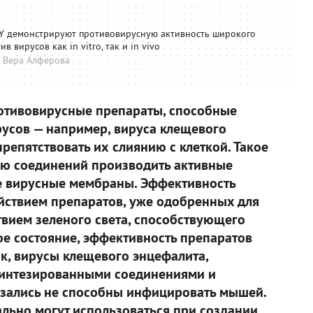
Y демонстрируют противовирусную активность широкого
в вирусов как in vitro, так и in vivo
 Вера Алферова
отивовирусные препараты, способные
усов — например, вируса клещевого
репятствовать их слиянию с клеткой. Такое
ью соединений производить активные
 вирусные мембраны. Эффективность
йствием препаратов, уже одобренных для
твием зеленого света, способствующего
е состояние, эффективность препаратов
Так, вирусы клещевого энцефалита,
синтезированными соединениями и
азались не способны инфицировать мышей.
льно могут использоваться при создании