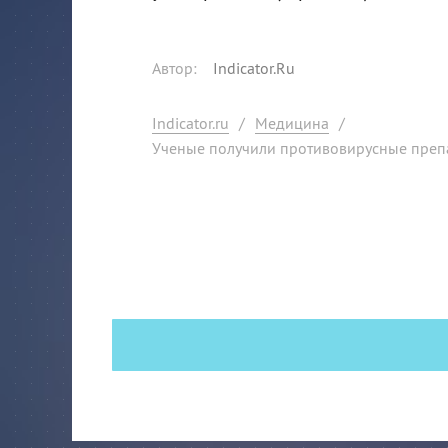
Автор
:
Indicator.Ru
Indicator.ru
/
Медицина
/
Ученые получили противовирусные преп