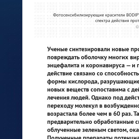
Фотосенсибилизирующие красители BODIP
спектра действия проти
©
Ученые синтезировали новые пр
повреждать оболочку многих вир
энцефалита и коронавируса — и п
действие связано со способност
формы кислорода, разрушающие
новых веществ сопоставима с де
лечения людей. Однако под дейс
переходу молекул в возбужденно
возрастала более чем в 60 раз. 
предварительно обработанные 
облученные зеленым светом, ок
Полученные препараты потенциа