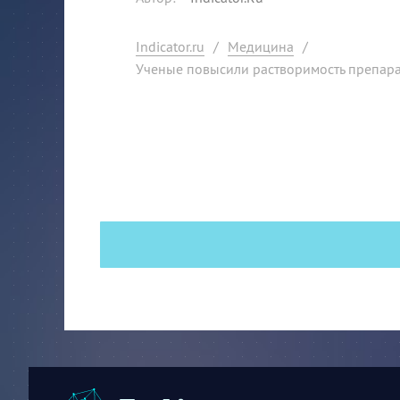
Indicator.ru
/
Медицина
/
Ученые повысили растворимость препарат