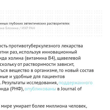
нных глубоких эвтектических растворителях
ана Блохина / ИХР РАН
ость противотуберкулезного лекарства
отни раз, используя инновационный
ида холина (витамина В4), щавелевой
скольку от растворимости зависит,
ься вещество в организме, то новый состав
ные и удобные для пациентов
 Результаты исследования,
поддержанного
онда (РНФ),
опубликованы
в Journal of
 мире умирает более миллиона человек,