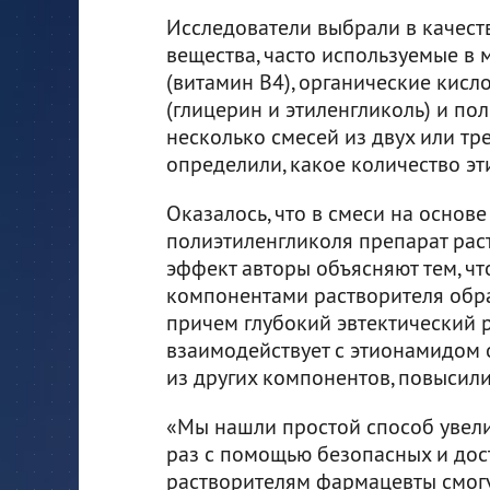
Исследователи выбрали в качест
вещества, часто используемые в 
(витамин В4), органические кисл
(глицерин и этиленгликоль) и по
несколько смесей из двух или т
определили, какое количество эт
Оказалось, что в смеси на основ
полиэтиленгликоля препарат раств
эффект авторы объясняют тем, ч
компонентами растворителя обра
причем глубокий эвтектический р
взаимодействует с этионамидом 
из других компонентов, повысили
«Мы нашли простой способ увели
раз с помощью безопасных и дос
растворителям фармацевты смогу