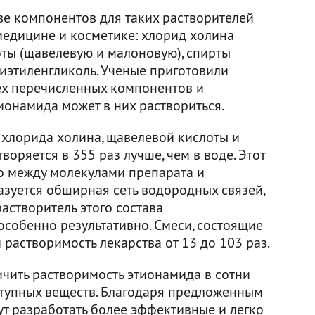
ве компонентов для таких растворителей
медицине и косметике: хлорид холина
оты (щавелевую и малоновую), спирты
лиэтиленгликоль. Ученые приготовили
рех перечисленных компонентов и
ионамида может в них раствориться.
е хлорида холина, щавелевой кислоты и
оряется в 355 раз лучше, чем в воде. Этот
то между молекулами препарата и
зуется обширная сеть водородных связей,
астворитель этого состава
особенно результативно. Смеси, состоящие
 растворимость лекарства от 13 до 103 раз.
чить растворимость этионамида в сотни
тупных веществ. Благодаря предложенным
т разработать более эффективные и легко