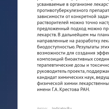
усваиваемые в организме лекар
противотуберкулезного препарата
зависимости от конкретной задач
растворителей можно точно настр
предложенный подход можно при
лекарств. В дальнейшем мы план
направленные на разработку лек
биодоступностью. Результаты эт
возможности для создания эффе
композиций биоактивных соедин
терапевтические дозы и токсично
руководитель проекта, поддержан
кандидат химических наук, веду
физической химии лекарственны
имени Г.А. Крестова РАН.
Автор
:
Indicator.Ru