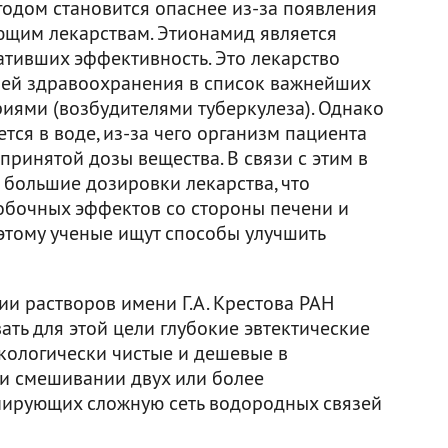
годом становится опаснее из-за появления
ющим лекарствам. Этионамид является
ативших эффективность. Это лекарство
ей здравоохранения в список важнейших
риями (возбудителями туберкулеза). Однако
тся в воде, из-за чего организм пациента
ринятой дозы вещества. В связи с этим в
 большие дозировки лекарства, что
обочных эффектов со стороны печени и
этому ученые ищут способы улучшить
ии растворов имени Г.А. Крестова РАН
ть для этой цели глубокие эвтектические
экологически чистые и дешевые в
и смешивании двух или более
мирующих сложную сеть водородных связей