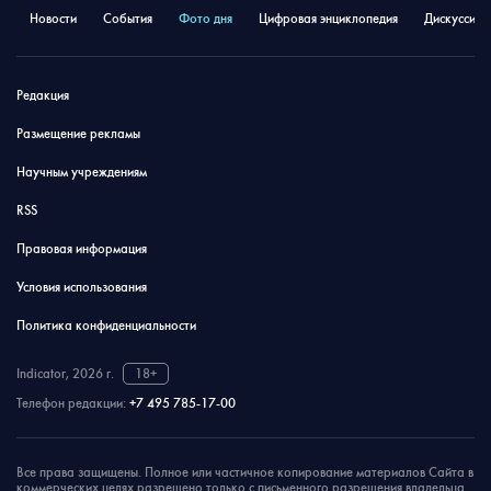
Новости
События
Фото дня
Цифровая энциклопедия
Дискуссион
Редакция
Размещение рекламы
Научным учреждениям
RSS
Правовая информация
Условия использования
Политика конфиденциальности
Indicator, 2026 г.
18+
Телефон редакции:
+7 495 785-17-00
Все права защищены. Полное или частичное копирование материалов Сайта в
коммерческих целях разрешено только с письменного разрешения владельца