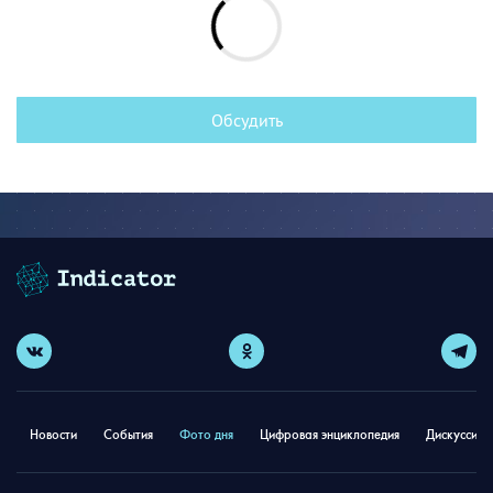
Обсудить
Новости
События
Фото дня
Цифровая энциклопедия
Дискуссион