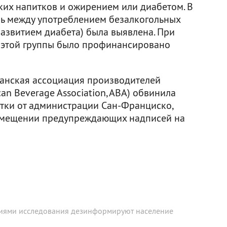
ких напитков и ожирением или диабетом. В
зь между употреблением безалкогольных
развитием диабета) была выявлена. При
з этой группы было профинансировано
канская ассоциация производителей
an Beverage Association, ABA) обвинила
ятки от администрации Сан-Франциско,
змещении предупреждающих надписей на
иями исследования дезинформируют население