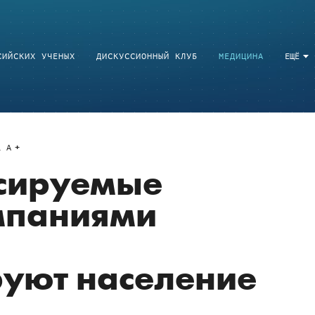
СИЙСКИХ УЧЕНЫХ
ДИСКУССИОННЫЙ КЛУБ
МЕДИЦИНА
ЕЩЁ
a
A
нсируемые
мпаниями
я
уют население