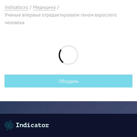
Indicator.ru
/
Медицина
/
Ученые впервые отредактировали геном взрослого
человека
Обсудить