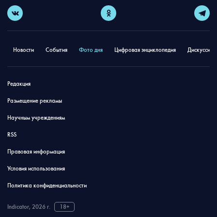
Новости
События
Фото дня
Цифровая энциклопедия
Дискуссион
Редакция
Размещение рекламы
Научным учреждениям
RSS
Правовая информация
Условия использования
Политика конфиденциальности
Indicator, 2026 г.
18+