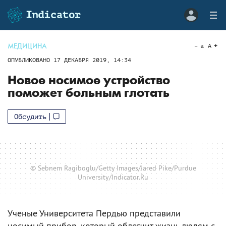
МЕДИЦИНА
a
A
ОПУБЛИКОВАНО
17 ДЕКАБРЯ 2019, 14:34
Новое носимое устройство
поможет больным глотать
Обсудить
© Sebnem Ragiboglu/Getty Images/Jared Pike/Purdue
University/Indicator.Ru
Ученые Университета Пердью представили
носимый прибор, который облегчит жизнь людям с