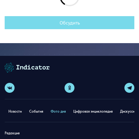
Обсудить
Новости
События
Фото дня
Цифровая энциклопедия
Дискуссион
Редакция