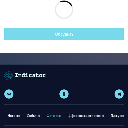
Обсудить
Новости
События
Фото дня
Цифровая энциклопедия
Дискуссион