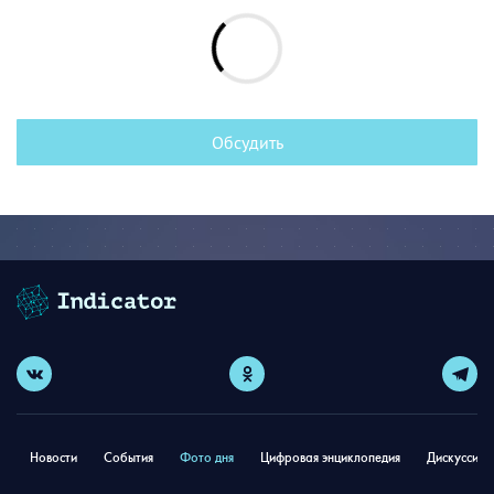
Обсудить
Новости
События
Фото дня
Цифровая энциклопедия
Дискуссион