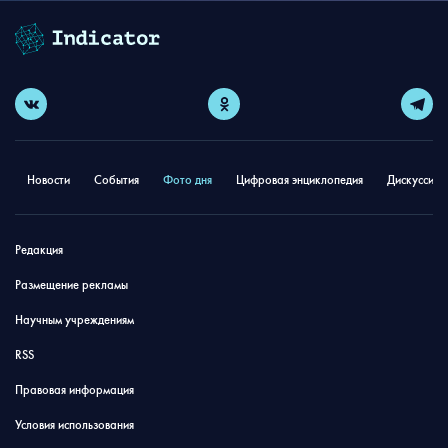
Новости
События
Фото дня
Цифровая энциклопедия
Дискуссион
Редакция
Размещение рекламы
Научным учреждениям
RSS
Правовая информация
Условия использования