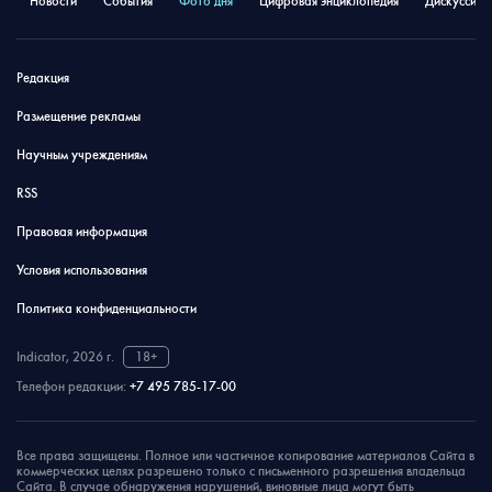
Новости
События
Фото дня
Цифровая энциклопедия
Дискуссион
Редакция
Размещение рекламы
Научным учреждениям
RSS
Правовая информация
Условия использования
Политика конфиденциальности
Indicator, 2026 г.
18+
Телефон редакции:
+7 495 785-17-00
Все права защищены. Полное или частичное копирование материалов Сайта в
коммерческих целях разрешено только с письменного разрешения владельца
Сайта. В случае обнаружения нарушений, виновные лица могут быть