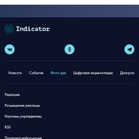
Новости
События
Фото дня
Цифровая энциклопедия
Дискуссион
Редакция
Размещение рекламы
Научным учреждениям
RSS
Правовая информация