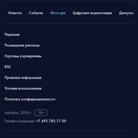
Новости
События
Фото дня
Цифровая энциклопедия
Дискуссион
Редакция
Размещение рекламы
Научным учреждениям
RSS
Правовая информация
Условия использования
Политика конфиденциальности
Indicator, 2026 г.
18+
Телефон редакции:
+7 495 785-17-00