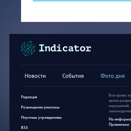
Новости
События
Фото дня
Все права з
Редакция
целях разре
нарушений, 
Размещение рекламы
законодател
Научным учреждениям
На информац
Правилами
RSS