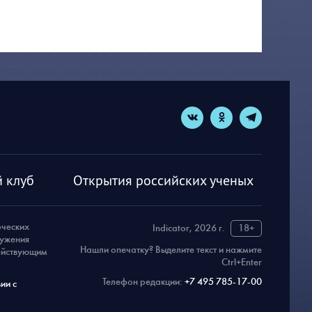
 клуб
Открытия российских ученых
рческих
Indicator, 2026 г.
18+
ружения
Нашли опечатку? Выделите текст и нажмите
действующим
Ctrl+Enter
Телефон редакции:
+7 495 785-17-00
ии с