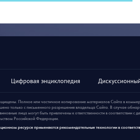
Цифровая энциклопедия
Дискуссионный
ащищены. Полное или частичное копирование материалов Сайта в комме
шено только с письменного разрешения владельца Сайта. В случае обна
виновные лица могут быть привлечены к ответственности в соответствии с 
ьством Российской Федерации.
ионном ресурсе применяются рекомендательные технологии в соответств