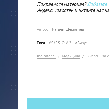
Понравился материал?
Добавьте I
Яндекс.Новостей и читайте нас ч
Автор
:
Наталья Дерюгина
#
SARS-CoV-2
#
Вирус
Теги
Indicator.ru
/
Медицина
/
В России за 