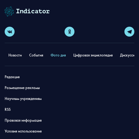
Новости
События
Фото дня
Цифровая энциклопедия
Дискуссион
Редакция
Размещение рекламы
Научным учреждениям
RSS
Правовая информация
Условия использования