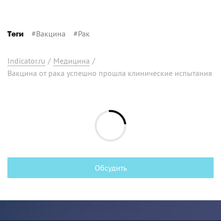
#
Вакцина
#
Рак
Теги
Indicator.ru
/
Медицина
/
Вакцина от рака успешно прошла клинические испытания
Обсудить