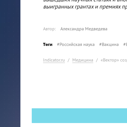
выигранных грантах и премиях п
Автор
:
Александра Медведева
#
Российская наука
#
Вакцина
#
Теги
Indicator.ru
/
Медицина
/
«Вектор» со