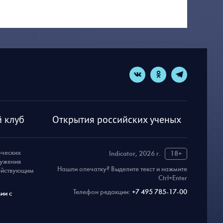
 клуб
Открытия российских ученых
рческих
Indicator, 2026 г.
18+
ружения
Нашли опечатку? Выделите текст и нажмите
действующим
Ctrl+Enter
Телефон редакции:
+7 495 785-17-00
ии с