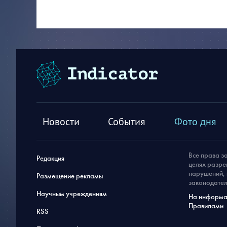
Новости
События
Фото дня
Все права з
Редакция
целях разре
нарушений, 
Размещение рекламы
законодател
Научным учреждениям
На информац
Правилами
RSS