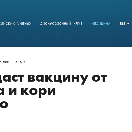
СИЙСКИХ УЧЕНЫХ
ДИСКУССИОННЫЙ КЛУБ
МЕДИЦИНА
ЕЩЁ
2
МИН.
a
A
даст вакцину от
 и кори
о