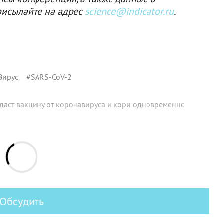
рисылайте на адрес
science@indicator.ru
.
Вирус
#
SARS-CoV-2
здаст вакцину от коронавируса и кори одновременно
Обсудить