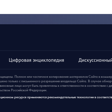
Цифровая энциклопедия
Дискуссионный
ащищены. Полное или частичное копирование материалов Сайта в комме
шено только с письменного разрешения владельца Сайта. В случае обна
виновные лица могут быть привлечены к ответственности в соответствии с 
ьством Российской Федерации.
ионном ресурсе применяются рекомендательные технологии в соответств