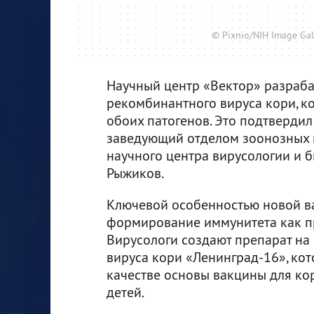
© Pixnio/NIH Image Ga
Научный центр «Вектор» разраба
рекомбинантного вируса кори, ко
обоих патогенов. Это подтверди
заведующий отделом зоонозных 
научного центра вирусологии и 
Рыжиков.
Ключевой особенностью новой ва
формирование иммунитета как про
Вирусологи создают препарат на
вируса кори «Ленинград-16», кот
качестве основы вакцины для ко
детей.