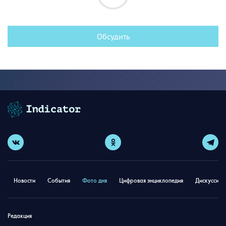
Обсудить
Новости
События
Фото дня
Цифровая энциклопедия
Дискуссион
Редакция