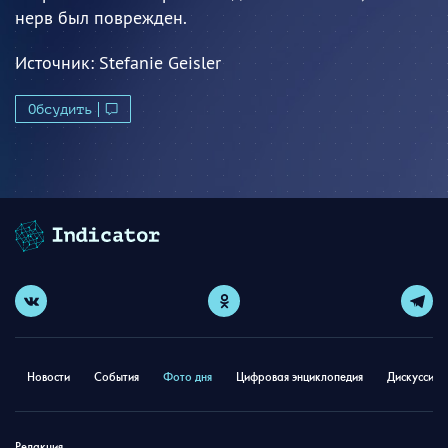
нерв был поврежден.
Источник:
Stefanie Geisler
Обсудить
Новости
События
Фото дня
Цифровая энциклопедия
Дискуссион
Редакция