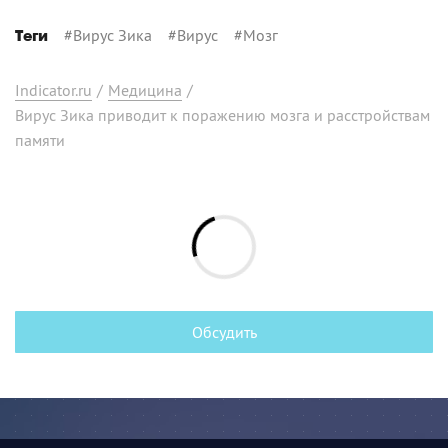
#
Вирус Зика
#
Вирус
#
Мозг
Теги
Indicator.ru
/
Медицина
/
Вирус Зика приводит к поражению мозга и расстройствам
памяти
Обсудить