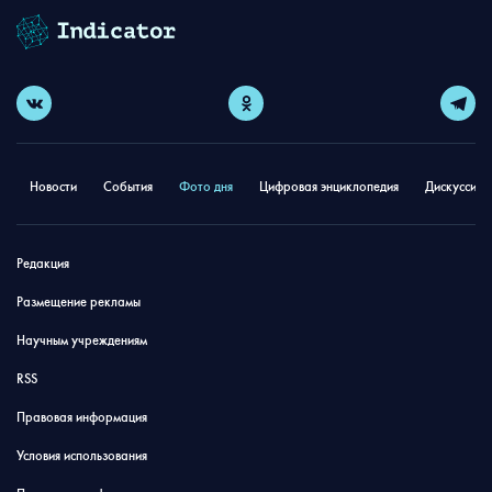
Новости
События
Фото дня
Цифровая энциклопедия
Дискуссион
Редакция
Размещение рекламы
Научным учреждениям
RSS
Правовая информация
Условия использования