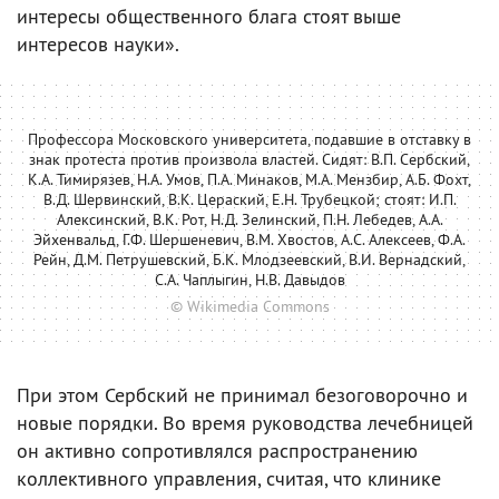
интересы общественного блага стоят выше
интересов науки».
Профессора Московского университета, подавшие в отставку в
знак протеста против произвола властей. Сидят: В.П. Сербский,
К.А. Тимирязев, Н.А. Умов, П.А. Минаков, М.А. Мензбир, А.Б. Фохт,
В.Д. Шервинский, В.К. Цераский, Е.Н. Трубецкой; стоят: И.П.
Алексинский, В.К. Рот, Н.Д. Зелинский, П.Н. Лебедев, А.А.
Эйхенвальд, Г.Ф. Шершеневич, В.М. Хвостов, А.С. Алексеев, Ф.А.
Рейн, Д.М. Петрушевский, Б.К. Млодзеевский, В.И. Вернадский,
С.А. Чаплыгин, Н.В. Давыдов
© Wikimedia Commons
При этом Сербский не принимал безоговорочно и
новые порядки. Во время руководства лечебницей
он активно сопротивлялся распространению
коллективного управления, считая, что клинике