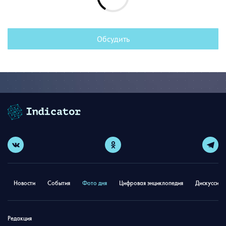
Обсудить
Новости
События
Фото дня
Цифровая энциклопедия
Дискуссион
Редакция