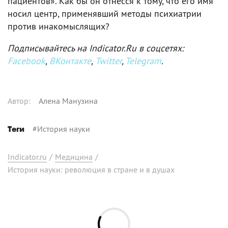
пациентов». Как бы он отнесся к тому, что его имя
носил центр, применявший методы психиатрии
против инакомыслящих?
Подписывайтесь на Indicator.Ru в соцсетях:
Facebook
,
ВКонтакте
,
Twitter
,
Telegram
.
Автор
:
Алена Манузина
#
История науки
Теги
Indicator.ru
/
Медицина
/
История науки: революция в стране и в душах