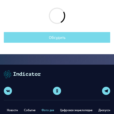
Обсудить
Новости
События
Фото дня
Цифровая энциклопедия
Дискуссион