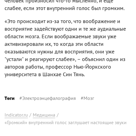
человек произносил что-то мысленно, и еще
слабее, если этот внутренний голос был громким.
«Это происходит из-за того, что воображение и
восприятие задействуют одни и те же аудиальные
области мозга. Если воображаемые звуки уже
активизировали их, то когда эти области
оказываются нужны для восприятия, они уже
"устали" и реагируют слабее», – объяснил один из
авторов работы, профессор Нью-Йоркского
университета в Шанхае Син Тянь.
#
Электроэнцефалография
#
Мозг
Теги
Indicator.ru
/
Медицина
/
«Громкий» внутренний голос заглушает настоящие звуки