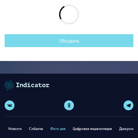
Обсудить
Новости
События
Фото дня
Цифровая энциклопедия
Дискуссион