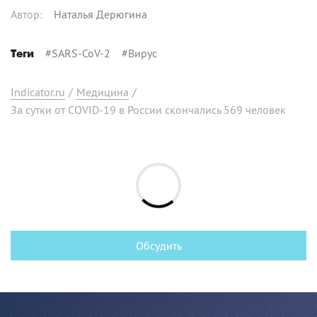
Автор
:
Наталья Дерюгина
#
SARS-CoV-2
#
Вирус
Теги
Indicator.ru
/
Медицина
/
За сутки от COVID-19 в России скончались 569 человек
Обсудить