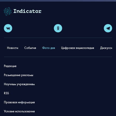
Новости
События
Фото дня
Цифровая энциклопедия
Дискуссион
Редакция
Размещение рекламы
Научным учреждениям
RSS
Правовая информация
Условия использования