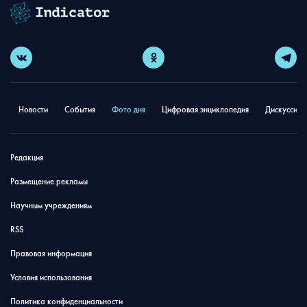
Новости
События
Фото дня
Цифровая энциклопедия
Дискуссион
Редакция
Размещение рекламы
Научным учреждениям
RSS
Правовая информация
Условия использования
Политика конфиденциальности