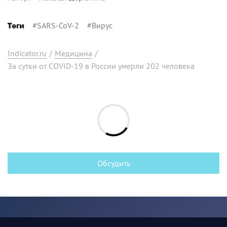
#
SARS-CoV-2
#
Вирус
Теги
Indicator.ru
/
Медицина
/
За сутки от COVID-19 в России умерли 202 человека
Обсудить