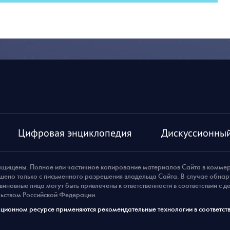
Цифровая энциклопедия
Дискуссионный
ащищены. Полное или частичное копирование материалов Сайта в комме
шено только с письменного разрешения владельца Сайта. В случае обна
виновные лица могут быть привлечены к ответственности в соответствии с 
ьством Российской Федерации.
ионном ресурсе применяются рекомендательные технологии в соответств