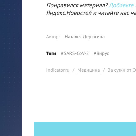
Понравился материал?
Добавьте I
Яндекс.Новостей и читайте нас ч
Автор
:
Наталья Дерюгина
#
SARS-CoV-2
#
Вирус
Теги
Indicator.ru
/
Медицина
/
За сутки от 