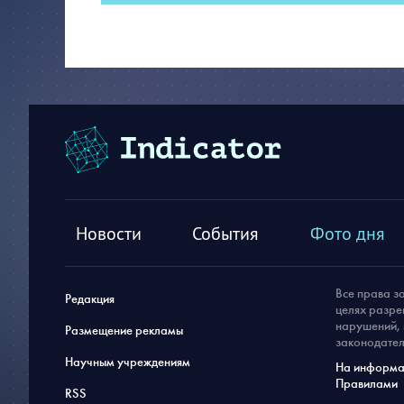
Новости
События
Фото дня
Все права з
Редакция
целях разре
нарушений, 
Размещение рекламы
законодател
Научным учреждениям
На информац
Правилами
RSS