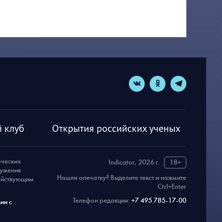
 клуб
Открытия российских ученых
рческих
Indicator, 2026 г.
18+
ружения
Нашли опечатку? Выделите текст и нажмите
действующим
Ctrl+Enter
Телефон редакции:
+7 495 785-17-00
ии с