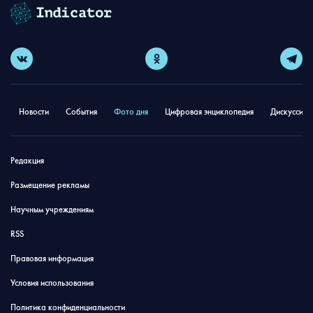
Новости
События
Фото дня
Цифровая энциклопедия
Дискуссион
Редакция
Размещение рекламы
Научным учреждениям
RSS
Правовая информация
Условия использования
Политика конфиденциальности