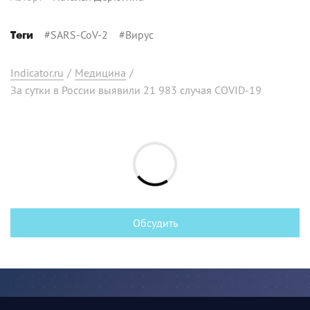
#
SARS-CoV-2
#
Вирус
Теги
Indicator.ru
/
Медицина
/
За сутки в России выявили 21 983 случая COVID-19
Обсудить