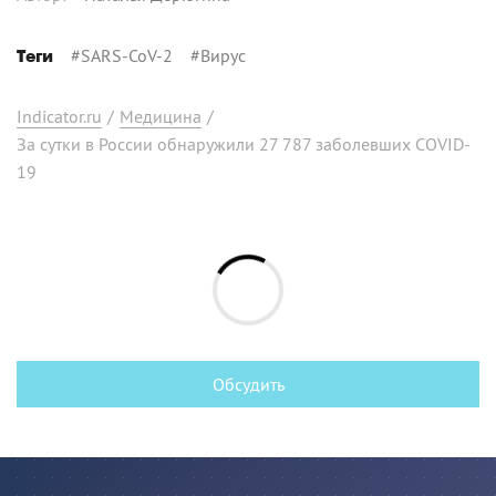
#
SARS-CoV-2
#
Вирус
Теги
Indicator.ru
/
Медицина
/
За сутки в России обнаружили 27 787 заболевших COVID-
19
Обсудить