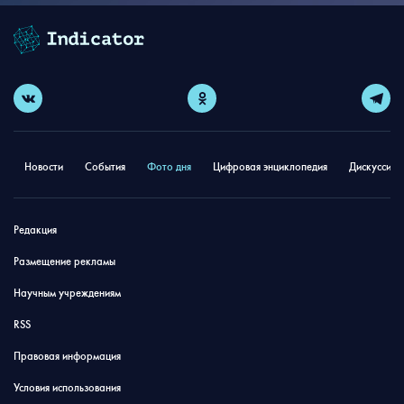
Новости
События
Фото дня
Цифровая энциклопедия
Дискуссион
Редакция
Размещение рекламы
Научным учреждениям
RSS
Правовая информация
Условия использования