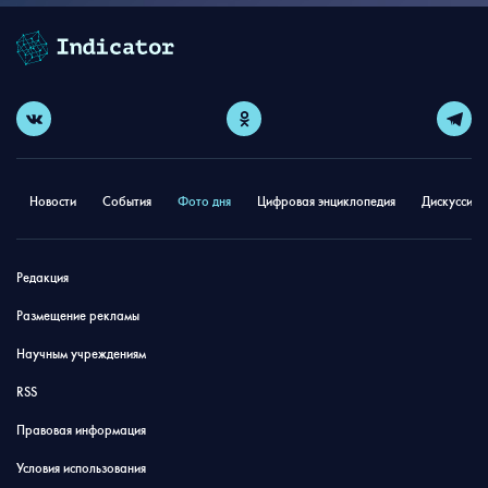
Новости
События
Фото дня
Цифровая энциклопедия
Дискуссион
Редакция
Размещение рекламы
Научным учреждениям
RSS
Правовая информация
Условия использования