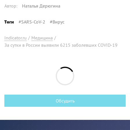
Автор
:
Наталья Дерюгина
#
SARS-CoV-2
#
Вирус
Теги
Indicator.ru
/
Медицина
/
За сутки в России выявили 6215 заболевших COVID-19
Обсудить