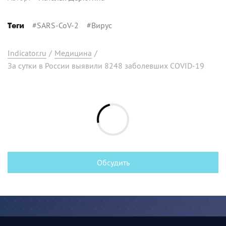
#
SARS-CoV-2
#
Вирус
Теги
Indicator.ru
/
Медицина
/
За сутки в России выявили 8248 заболевших COVID-19
Обсудить