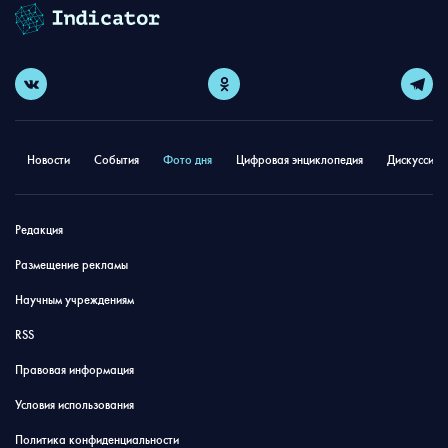
Новости
События
Фото дня
Цифровая энциклопедия
Дискуссион
Редакция
Размещение рекламы
Научным учреждениям
RSS
Правовая информация
Условия использования
Политика конфиденциальности