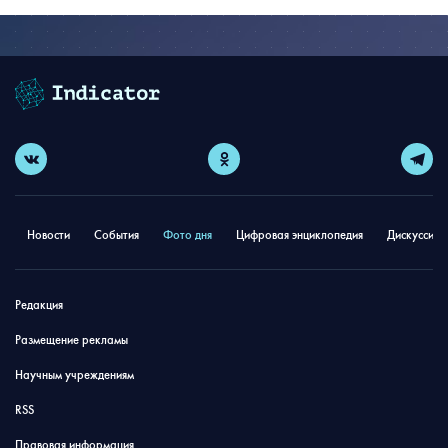
Новости
События
Фото дня
Цифровая энциклопедия
Дискуссион
Редакция
Размещение рекламы
Научным учреждениям
RSS
Правовая информация