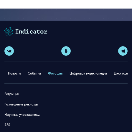
Новости
События
Фото дня
Цифровая энциклопедия
Дискуссион
Редакция
Размещение рекламы
Научным учреждениям
RSS