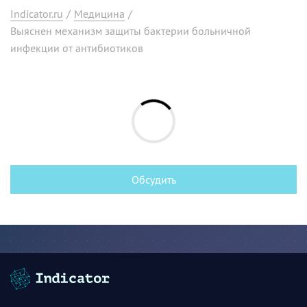
Indicator.ru
/
Медицина
/
Выяснен механизм защиты бактерии больничной
инфекции от антибиотиков
Обсудить