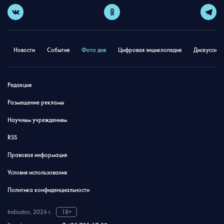
Новости
События
Фото дня
Цифровая энциклопедия
Дискуссион
Редакция
Размещение рекламы
Научным учреждениям
RSS
Правовая информация
Условия использования
Политика конфиденциальности
Indicator, 2026 г.
18+