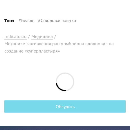
#
Белок
#
Стволовая клетка
Теги
Indicator.ru
/
Медицина
/
Механизм заживления ран у эмбриона вдохновил на
создание «суперпластыря»
Обсудить