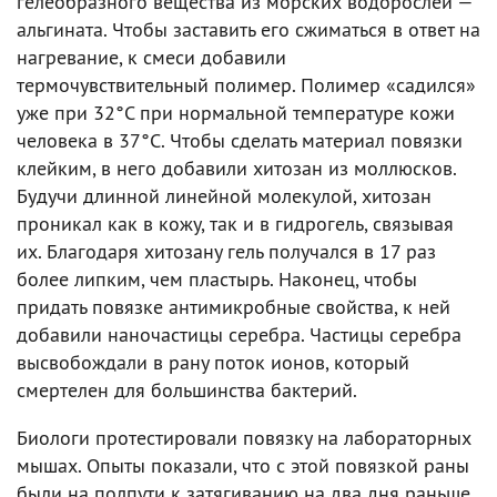
гелеобразного вещества из морских водорослей —
альгината. Чтобы заставить его сжиматься в ответ на
нагревание, к смеси добавили
термочувствительный полимер. Полимер «садился»
уже при 32°C при нормальной температуре кожи
человека в 37°C. Чтобы сделать материал повязки
клейким, в него добавили хитозан из моллюсков.
Будучи длинной линейной молекулой, хитозан
проникал как в кожу, так и в гидрогель, связывая
их. Благодаря хитозану гель получался в 17 раз
более липким, чем пластырь. Наконец, чтобы
придать повязке антимикробные свойства, к ней
добавили наночастицы серебра. Частицы серебра
высвобождали в рану поток ионов, который
смертелен для большинства бактерий.
Биологи протестировали повязку на лабораторных
мышах. Опыты показали, что с этой повязкой раны
были на полпути к затягиванию на два дня раньше