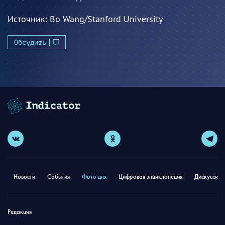
Источник:
Bo Wang/Stanford University
Обсудить
Новости
События
Фото дня
Цифровая энциклопедия
Дискуссион
Редакция