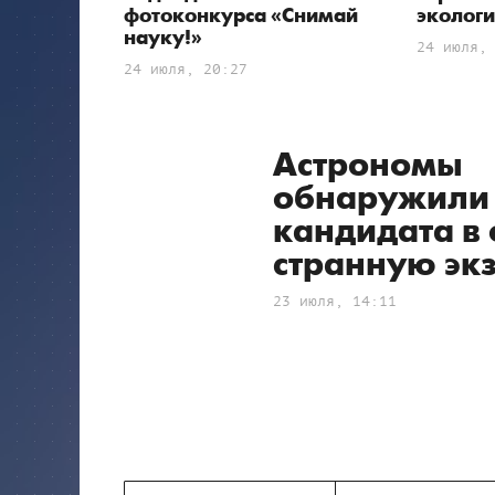
фотоконкурса «Снимай
эколог
науку!»
24 июля,
24 июля, 20:27
Астрономы
обнаружили
кандидата в 
странную эк
23 июля, 14:11