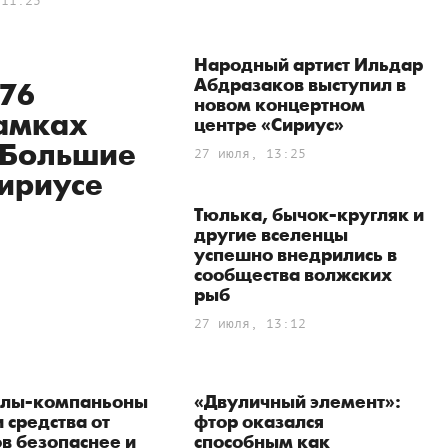
 11:25
Народный артист Ильдар
Абдразаков выступил в
 76
новом концертном
рамках
центре «Сириус»
«Большие
27 июля, 13:25
Сириусе
Тюлька, бычок-кругляк и
другие вселенцы
успешно внедрились в
сообщества волжских
рыб
27 июля, 13:12
лы-компаньоны
«Двуличный элемент»:
 средства от
фтор оказался
в безопаснее и
способным как