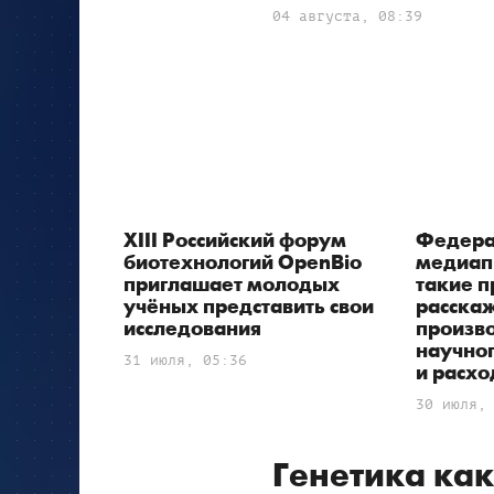
04 августа, 08:39
XIII Российский форум
Федера
биотехнологий OpenBio
медиапр
приглашает молодых
такие 
учёных представить свои
расскаж
исследования
произв
научно
31 июля, 05:36
и расх
30 июля,
Генетика ка