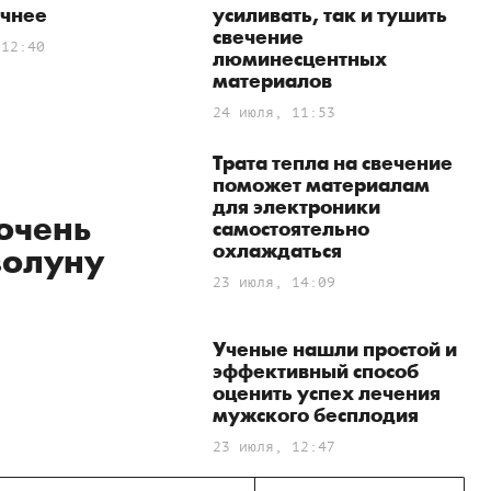
ичнее
усиливать, так и тушить
свечение
 12:40
люминесцентных
материалов
24 июля, 11:53
Трата тепла на свечение
поможет материалам
для электроники
очень
самостоятельно
охлаждаться
золуну
23 июля, 14:09
Ученые нашли простой и
эффективный способ
оценить успех лечения
мужского бесплодия
23 июля, 12:47