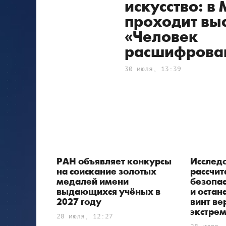
искусство: в
проходит вы
«Человек
расшифрова
30 июля, 13:39
РАН объявляет конкурсы
Исслед
на соискание золотых
рассчит
медалей имени
безопас
выдающихся учёных в
и остан
2027 году
винт ве
экстре
28 июля, 12:27