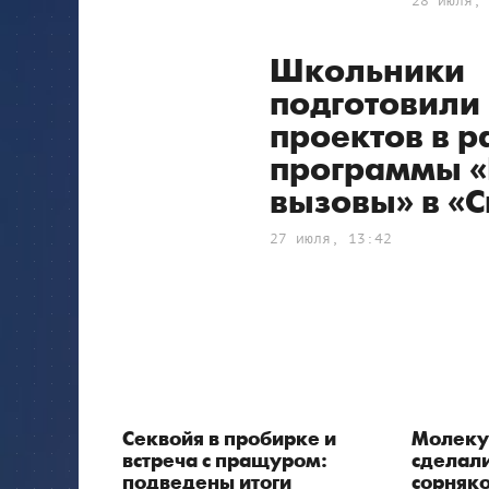
28 июля,
Школьники
подготовили
проектов в 
программы 
вызовы» в «
27 июля, 13:42
Секвойя в пробирке и
Молеку
встреча с пращуром:
сделали
подведены итоги
сорняко