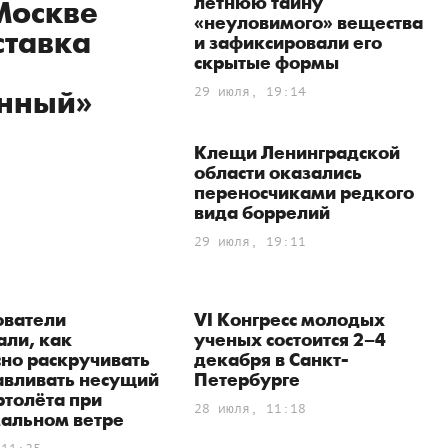
летнюю тайну
 Москве
«неуловимого» вещества
ставка
и зафиксировали его
скрытые формы
29 июля, 19:14
нный»
Клещи Ленинградской
области оказались
переносчиками редкого
вида боррелий
29 июля, 19:11
ователи
VI Конгресс молодых
али, как
ученых состоится 2–4
но раскручивать
декабря в Санкт-
авливать несущий
Петербурге
ртолёта при
28 июля, 11:18
мальном ветре