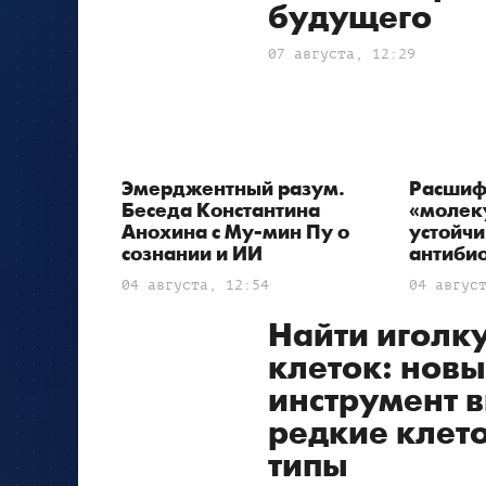
будущего
07 августа, 12:29
Эмерджентный разум.
Расшиф
Беседа Константина
«молек
Анохина с Му-мин Пу о
устойчи
сознании и ИИ
антиби
04 августа, 12:54
04 авгус
Найти иголку
клеток: нов
инструмент 
редкие клет
типы