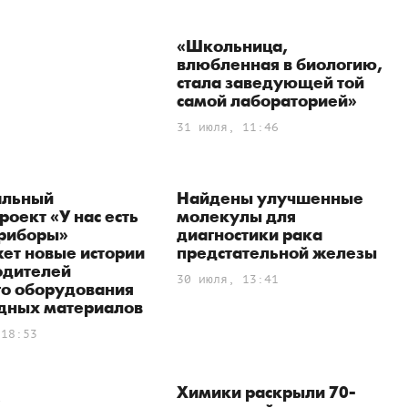
«Школьница,
влюбленная в биологию,
стала заведующей той
самой лабораторией»
31 июля, 11:46
льный
Найдены улучшенные
оект «У нас есть
молекулы для
приборы»
диагностики рака
ет новые истории
предстательной железы
одителей
30 июля, 13:41
го оборудования
одных материалов
 18:53
к
Химики раскрыли 70-