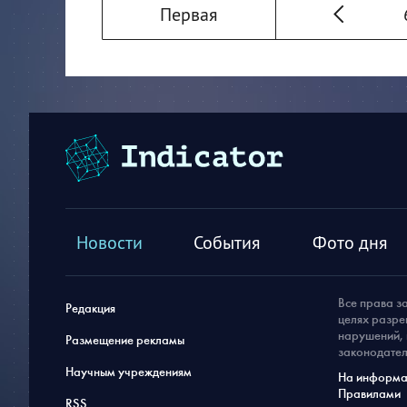
Первая
Новости
События
Фото дня
Все права з
Редакция
целях разре
нарушений, 
Размещение рекламы
законодател
Научным учреждениям
На информац
Правилами
RSS