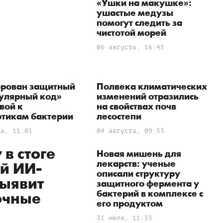
«Ушки на макушке»:
ушастые медузы
помогут следить за
чистотой морей
06 августа, 16:45
рован защитный
Полвека климатических
улярный код»
изменений отразились
вой к
на свойствах почв
отикам бактерии
лесостепи
та, 11:01
04 августа, 09:53
 в стоге
Новая мишень для
лекарств: ученые
ый ИИ-
описали структуру
выявит
защитного фермента у
бактерий в комплексе с
очные
его продуктом
31 июля, 11:53