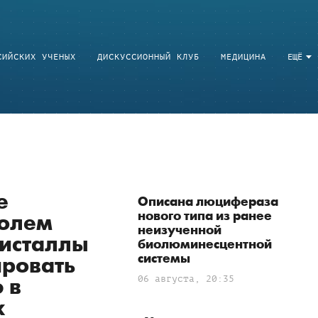
СИЙСКИХ УЧЕНЫХ
ДИСКУССИОННЫЙ КЛУБ
МЕДИЦИНА
ЕЩЁ
е
Описана люцифераза
нового типа из ранее
полем
неизученной
исталлы
биолюминесцентной
системы
ировать
06 августа, 20:35
 в
х