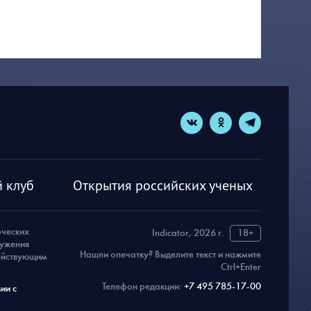
 клуб
Открытия российских ученых
рческих
Indicator, 2026 г.
18+
ружения
Нашли опечатку? Выделите текст и нажмите
действующим
Ctrl+Enter
Телефон редакции:
+7 495 785-17-00
ии с