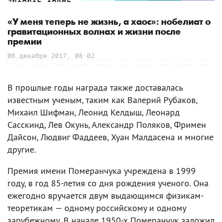
«У меня теперь не жизнь, а хаос»: нобелиат о
гравитационных волнах и жизни после
премии
08 декабря 2017, 08:02
В прошлые годы награда также доставалась
известным ученым, таким как Валерий Рубаков,
Михаил Шифман, Леонид Келдыш, Леонард
Сасскинд, Лев Окунь, Александр Поляков, Фримен
Дайсон, Людвиг Фаддеев, Хуан Малдасена и многие
другие.
Премия имени Померанчука учреждена в 1999
году, в год 85-летия со дня рождения ученого. Она
ежегодно вручается двум выдающимся физикам-
теоретикам — одному российскому и одному
зарубежному. В начале 1950-х Померанчук заложил