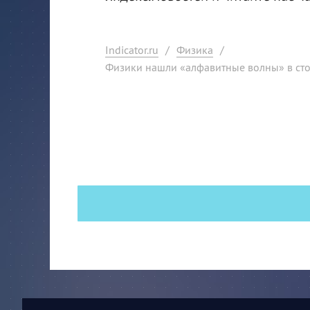
Indicator.ru
/
Физика
/
Физики нашли «алфавитные волны» в сто