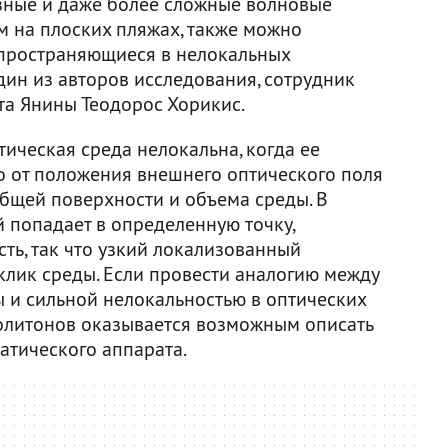
бразные и даже более сложные волновые
м на плоских пляжах, также можно
аспространяющиеся в нелокальных
дин из авторов исследования, сотрудник
а Янины Теодорос Хорикис.
тическая среда нелокальна, когда ее
ко от положения внешнего оптического поля
 общей поверхности и объема среды. В
й попадает в определенную точку,
ть, так что узкий локализованный
клик среды. Если провести аналогию между
 и сильной нелокальностью в оптических
солитонов оказывается возможным описать
атического аппарата.