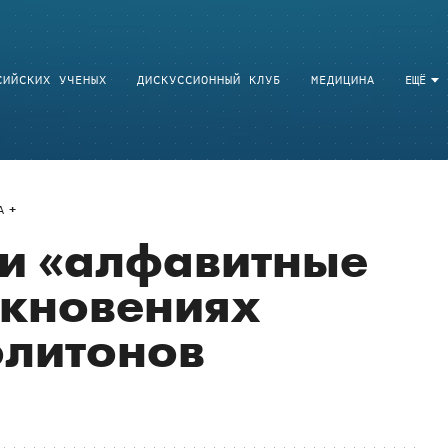
СИЙСКИХ УЧЕНЫХ
ДИСКУССИОННЫЙ КЛУБ
МЕДИЦИНА
ЕЩЁ
A
и «алфавитные
лкновениях
олитонов