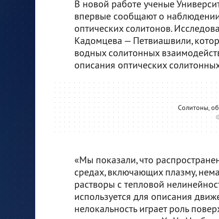
В новой работе ученые Универси
впервые сообщают о наблюдении
оптических солитонов. Исследова
Кадомцева — Петвиашвили, котор
водных солитонных взаимодейств
описания оптических солитонных
Солитоны, о
©
«Мы показали, что распростране
средах, включающих плазму, нем
растворы с тепловой нелинейност
используется для описания движ
нелокальность играет роль повер