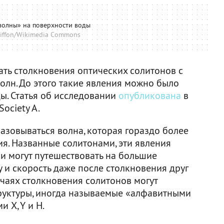
волны» на поверхности воды
riffon/Wikimedia Commons
ть столкновения оптических солитонов с
лн. До этого такие явления можно было
ы. Статья об исследовании
опубликована
в
Society A.
азовываться волна, которая гораздо более
я. Названные солитонами, эти явления
и могут путешествовать на большие
 и скорость даже после столкновения друг
учаях столкновения солитонов могут
руктуры, иногда называемые «алфавитными
 X, Y и H.