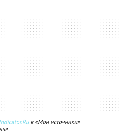
ndicator.Ru
в «Мои источники»
аще.