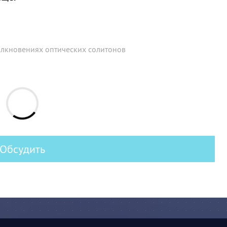
лкновениях оптических солитонов
Обсудить