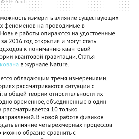
© ETH Zürich
можность измерить влияние существующих
их феноменов на проводимые в
 Новые работы опираются на удостоенные
а 2016 год открытия и могут стать
одходов к пониманию квантовой
ории квантовой гравитации. Статья
кована
в журнале Nature.
ется обладающим тремя измерениями.
ориях рассматриваются ситуации с
 в общей теории относительности их
 одно временное, объединенные в один
ун рассматривается 10 только
аправлений. В новой работе физиков
юдать влияние четырехмерных процессов
о можно образно сравнить с