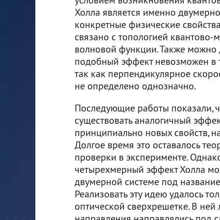
Холла является именно двумернос
конкретные физические свойства 
связано с топологией квантово-
волновой функции. Также можно д
подобный эффект невозможен в 
так как перпендикулярное скоро
не определено однозначно.
Последующие работы показали, ч
существовать аналогичный эффект
принципиально новых свойств, н
Долгое время это оставалось те
проверки в эксперименте. Однако
четырехмерный эффект Холла мо
двумерной системе под название
Реализовать эту идею удалось то
оптической сверхрешетке. В ней 
направления направлялись под сл