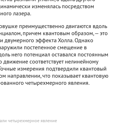
динамически изменялась посредством
ного лазера.
ловушке преимущественно двигаются вдоль
циалом, причем квантовым образом, — это
и двумерного эффекта Холла. Однако
наружили постепенное смещение в
доль него потенциал оставался постоянным
то движение соответствует нелинейному
 Точные измерения подтвердили квантовый
том направлении, что показывает квантовую
ованного четырехмерного явления.
али четырехмерное явление