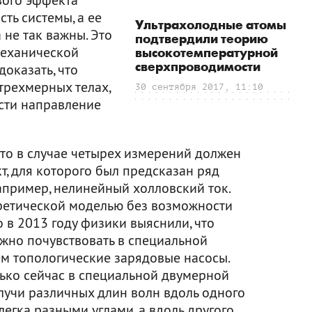
ть системы, а ее
Ультрахолодные атомы
не так важны. Это
подтвердили теорию
механической
высокотемпературной
сверхпроводимости
оказать, что
трехмерных телах,
30 сентября 2017, 11:10
сти направление
то в случае четырех измерений должен
, для которого был предсказан ряд
апример, нелинейный холловский ток.
оретической моделью без возможности
 в 2013 году физики выяснили, что
жно почувствовать в специальной
м топологические зарядовые насосы.
лько сейчас в специальной двумерной
лучи различных длин волн вдоль одного
егка разными углами, а вдоль другого