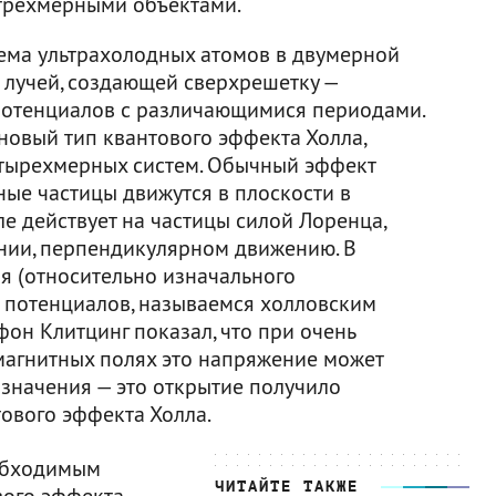
трехмерными объектами.
тема ультрахолодных атомов в двумерной
 лучей, создающей сверхрешетку —
потенциалов с различающимися периодами.
новый тип квантового эффекта Холла,
етырехмерных систем. Обычный эффект
ные частицы движутся в плоскости в
ле действует на частицы силой Лоренца,
ении, перпендикулярном движению. В
я (относительно изначального
 потенциалов, называемся холловским
фон Клитцинг показал, что при очень
магнитных полях это напряжение может
значения — это открытие получило
ового эффекта Холла.
еобходимым
ЧИТАЙТЕ ТАКЖЕ
вого эффекта