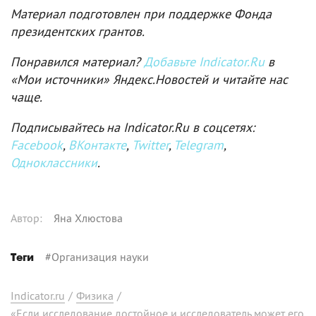
Материал подготовлен при поддержке Фонда
президентских грантов.
Понравился материал?
Добавьте Indicator.Ru
в
«Мои источники» Яндекс.Новостей и читайте нас
чаще.
Подписывайтесь на Indicator.Ru в соцсетях:
Facebook
,
ВКонтакте
,
Twitter
,
Telegram
,
Одноклассники
.
Автор
:
Яна Хлюстова
#
Организация науки
Теги
Indicator.ru
/
Физика
/
«Если исследование достойное и исследователь может его