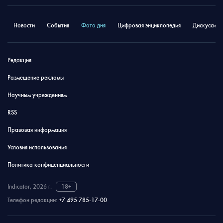
Новости
События
Фото дня
Цифровая энциклопедия
Дискуссион
Редакция
Размещение рекламы
Научным учреждениям
RSS
Правовая информация
Условия использования
Политика конфиденциальности
Indicator, 2026 г.
18+
Телефон редакции:
+7 495 785-17-00