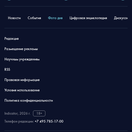
Новости
События
Фото дня
Цифровая энциклопедия
Дискуссион
Редакция
Размещение рекламы
Научным учреждениям
RSS
Правовая информация
Условия использования
Политика конфиденциальности
Indicator, 2026 г.
18+
Телефон редакции:
+7 495 785-17-00