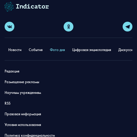
Новости
События
Фото дня
Цифровая энциклопедия
Дискуссион
Редакция
Размещение рекламы
Научным учреждениям
RSS
Правовая информация
Условия использования
Политика конфиденциальности