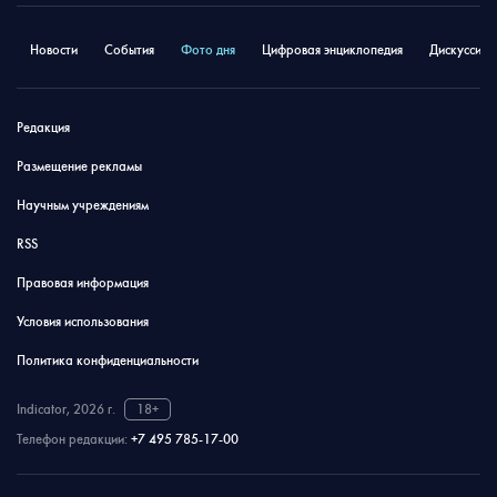
Новости
События
Фото дня
Цифровая энциклопедия
Дискуссион
Редакция
Размещение рекламы
Научным учреждениям
RSS
Правовая информация
Условия использования
Политика конфиденциальности
Indicator, 2026 г.
18+
Телефон редакции:
+7 495 785-17-00