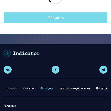
Обсудить
Новости
События
Фото дня
Цифровая энциклопедия
Дискуссион
Редакция