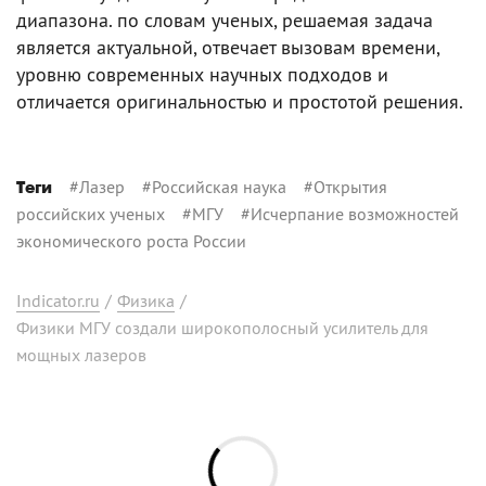
диапазона. по словам ученых, решаемая задача
является актуальной, отвечает вызовам времени,
уровню современных научных подходов и
отличается оригинальностью и простотой решения.
#
Лазер
#
Российская наука
#
Открытия
Теги
российских ученых
#
МГУ
#
Исчерпание возможностей
экономического роста России
Indicator.ru
/
Физика
/
Физики МГУ создали широкополосный усилитель для
мощных лазеров