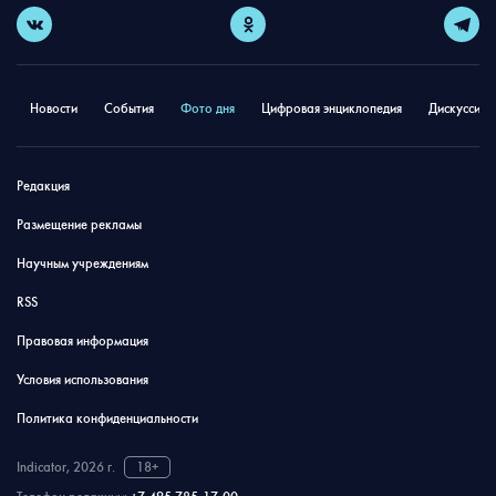
Новости
События
Фото дня
Цифровая энциклопедия
Дискуссион
Редакция
Размещение рекламы
Научным учреждениям
RSS
Правовая информация
Условия использования
Политика конфиденциальности
Indicator, 2026 г.
18+