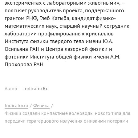
экспериментах с лабораторными животными», —
поясняет руководитель проекта, поддержанного
грантом РНФ, Глеб Катыба, кандидат физико-
математических наук, старший научный сотрудник
лаборатории профилированных кристаллов
Института физики твердого тела имени Ю.А.
Осипьяна РАН и Центра лазерной физики и
фотоники Института общей физики имени А.М.
Прохорова РАН.
Автор
:
Indicator.Ru
Indicator.ru
/
Физика
/
Физики создали компактные волноводы нового типа для
передачи терагерцового излучения с низкими потерями