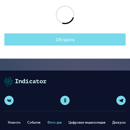
Обсудить
Новости
События
Фото дня
Цифровая энциклопедия
Дискуссион