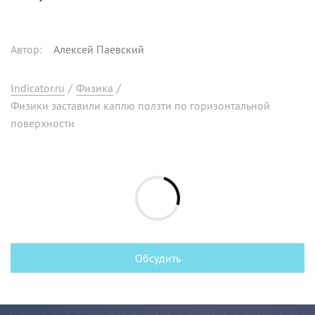
Автор
:
Алексей Паевский
Indicator.ru
/
Физика
/
Физики заставили каплю ползти по горизонтальной
поверхности
Обсудить