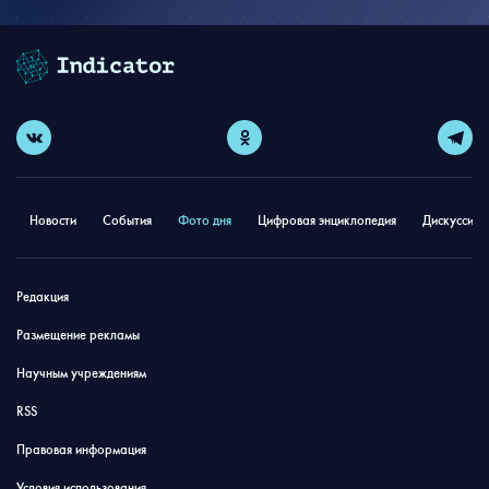
Новости
События
Фото дня
Цифровая энциклопедия
Дискуссион
Редакция
Размещение рекламы
Научным учреждениям
RSS
Правовая информация
Условия использования