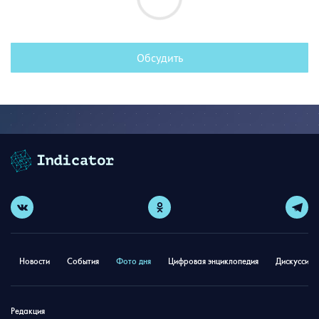
Обсудить
Новости
События
Фото дня
Цифровая энциклопедия
Дискуссион
Редакция