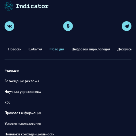
Новости
События
Фото дня
Цифровая энциклопедия
Дискуссион
Редакция
Размещение рекламы
Научным учреждениям
RSS
Правовая информация
Условия использования
Политика конфиденциальности