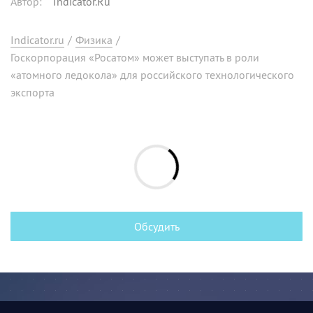
Автор
:
Indicator.Ru
Indicator.ru
/
Физика
/
Госкорпорация «Росатом» может выступать в роли
«атомного ледокола» для российского технологического
экспорта
Обсудить